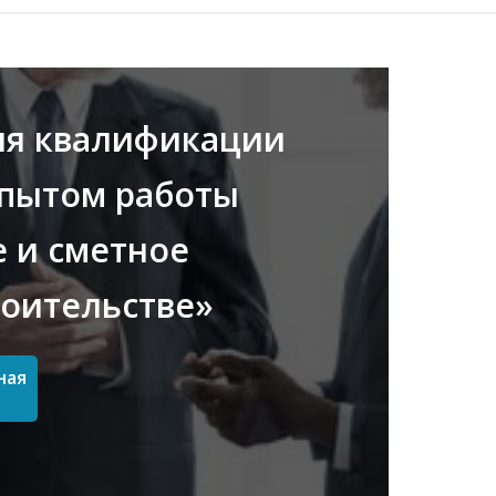
ия квалификации
опытом работы
 и сметное
роительстве»
ная