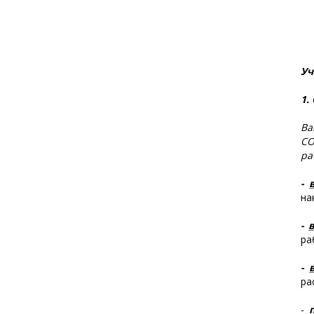
Уч
1.
Ва
СО
ра
-
на
-
ра
-
ра
-