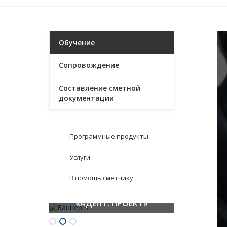
Обучение
Сопровождение
Составление сметной
документации
Программные продукты
Услуги
В помощь сметчику
ПК «Гранд-Смета»
ГОССТРОЙСМЕТА
«АДЕПТ: ПРОЕКТ»