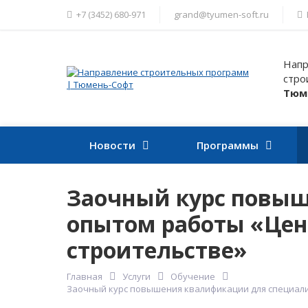
+7 (3452) 680-971
grand@tyumen-soft.ru
Напр
стро
Тюм
Новости
Программы
Заочный курс повыш
опытом работы «Цен
строительстве»
Главная
Услуги
Обучение
Заочный курс повышения квалификации для специали