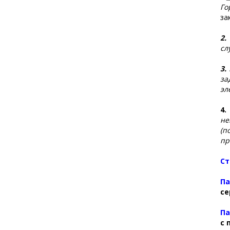
Го
за
2.
сл
3.
за
эл
4.
не
(п
пр
Ст
П
се
П
с 