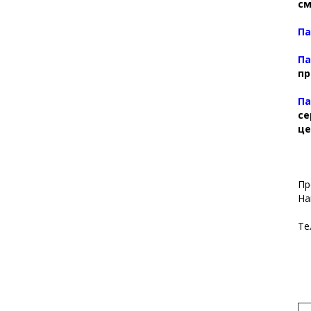
см
Па
Па
пр
Па
се
це
Пр
На
Те