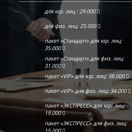
для юр. лиц : 29.000
для физ. лиц: 25.000
пакет «Стандарт» для юр. лиц:
35.000
пакет «Стандарт» для физ. лиц:
31.000
пакет «VIP» для юр. лиц: 38.000
пакет «VIP» для физ. лиц: 34.000
пакет «ЭКСПРЕСС» для юр. лиц:
19.000
пакет «ЭКСПРЕСС» для физ. лиц:
15.000