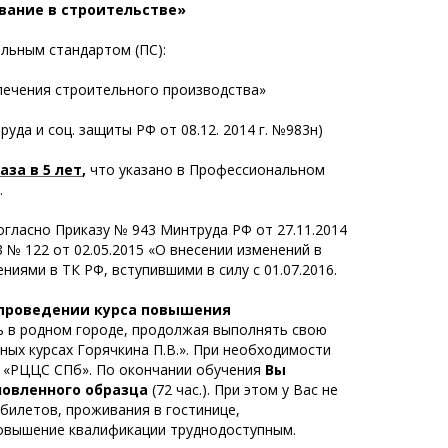
вание в строительстве»
альным стандартом (ПС):
спечения
строительного производства»
уда и соц. защиты РФ от 08.12. 2014 г. №983н)
за в 5 лет
,
что указано в Профессиональном
.
огласно Приказу № 943 Минтруда РФ от 27.11.2014
№ 122 от 02.05.2015 «О внесении изменений в
ниями в ТК РФ, вступившими в силу с 01.07.2016.
 проведении курса повышения
ь в родном городе, продолжая выполнять свою
ных курсах Горячкина П.В.». При необходимости
 «РЦЦС СПб». По окончании обучения
Вы
новленного образца
(72 час.). При этом у Вас не
билетов, проживания в гостинице,
 повышение квалификации труднодоступным.