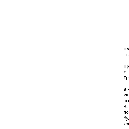
По
ст
Пр
«О
Тр
В 
кв
ос
Ва
по
бу
ко