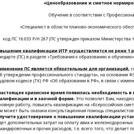
«Ценообразование и сметное нормиро
Обучение в соответствии с Профессион
«Специалист в области планово-экономического обе
код ПС 16.033 Р/Н 267 (ПС утвержден приказом Министерства тр
вышение квалификации ИТР осуществляется не реже 1 ра
андарте (ПС) в разделе «Требования к образованию и обучению»
именение ПС является обязательным для организаций
,
с
б утверждении профессионального стандарта», на основании ФЗ 
удовом кодексе (ТК) РФ «Об образовании в РФ», в связи с измене
настоящее кризисное время появилась необходимость в
алификации и в заочной форме.
Это позволит Вам, находяс
новную работу, повысить квалификацию на «Всероссийских смет
м может быть оказана консультационная помощь специалистов
лучите удостоверение о повышении квалификации уста
дет дополнительных затрат на оплату авиа и железнодорожных 
мандировочных и прочих расходов, т.е. всего того, что делает