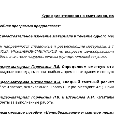
Курс ориентирован на сметчиков, 
ебная программа предполагает:
 Самостоятельное изучение материала
в течение одного мес
м направляются справочные и разъясняющие материалы, в
ЮЗА ИНЖЕНЕРОВ-СМЕТЧИКОВ по вопросам ценообразования 
боты в системе государственных (муниципальных) закупок»,
видео-материал Горячкина П.В.
Определяем сметную сто
кладные расходы, сметная прибыль, временные здания и сооруж
видео-материал Штоколова А.И.
Сводный сметный расчет
бот и затрат, включаемых в 9 главу ССР (по Методике 421). Пр
видео-материал Горячкина П.В. и Штоколов А.И.
Капиталь
счеты за выполненные работы.
практическое пособие «Ценообразование и сметное норми