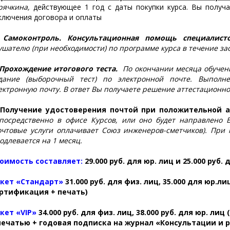
рячкина,
действующее 1 год с даты покупки курса. Вы получ
ключения договора и оплаты
 Самоконтроль.
Консультационная помощь специалист
ушателю (при необходимости) по программе курса в течение за
 Прохождение итогового теста.
По окончании месяца обучени
дание (выборочный тест) по электронной почте. Выполн
ектронную почту. В ответ Вы получаете решение аттестационно
 Получение удостоверения почтой при положительной 
посредственно в офисе Курсов, или оно будет направлено 
очтовые услуги оплачивает Союз инженеров-сметчиков). При
одлевается на 1 месяц.
оимость составляет:
29.000 руб. для юр. лиц и 25.000 руб. 
акет
«
Стандарт
»
31.000 руб.
для физ. лиц, 35.000 для юр.л
ртификация + печать)
акет
«VIP»
34.000 руб. для физ. лиц, 38.000 руб. для юр. лиц
(
печатью + годовая подписка на журнал
«Консультации и 