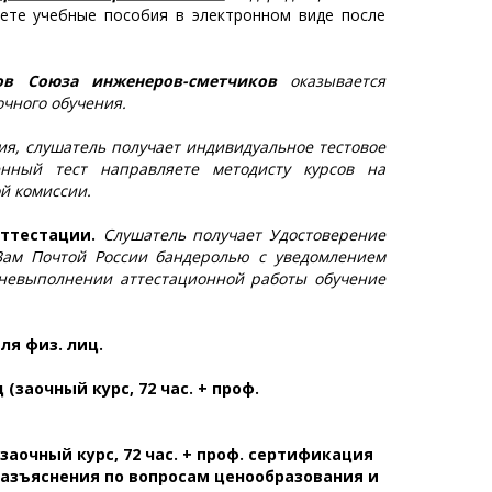
аете учебные пособия в электронном виде после
ов Союза инженеров-сметчиков
оказывается
очного обучения.
я, слушатель получает индивидуальное тестовое
енный тест направляете методисту курсов на
й комиссии.
аттестации.
Слушатель получает Удостоверение
Вам Почтой России бандеролью с уведомлением
 невыполнении аттестационной работы обучение
для физ. лиц.
иц
(заочный курс, 72 час. + проф.
заочный курс, 72 час. + проф. сертификация
разъяснения по вопросам ценообразования и