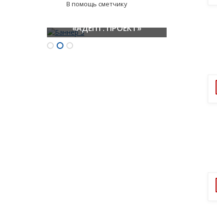
В помощь сметчику
ПК «Гранд-Смета»
ГОССТРОЙСМЕТА
«АДЕПТ: ПРОЕКТ»