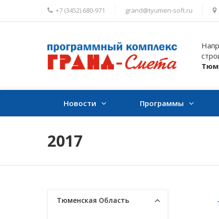
+7 (3452) 680-971
grand@tyumen-soft.ru
Напр
стро
Тюм
Новости
Программы
2017
Тюменская Область